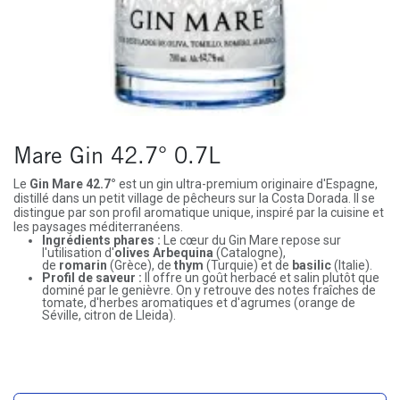
Mare Gin 42.7° 0.7L
Le
Gin Mare 42.7°
est un gin ultra-premium originaire d'Espagne,
distillé dans un petit village de pêcheurs sur la Costa Dorada. Il se
distingue par son profil aromatique unique, inspiré par la cuisine et
les paysages méditerranéens.
Ingrédients phares :
Le cœur du Gin Mare repose sur
l'utilisation d'
olives Arbequina
(Catalogne),
de
romarin
(Grèce), de
thym
(Turquie) et de
basilic
(Italie).
Profil de saveur :
Il offre un goût herbacé et salin plutôt que
dominé par le genièvre. On y retrouve des notes fraîches de
tomate, d'herbes aromatiques et d'agrumes (orange de
Séville, citron de Lleida).