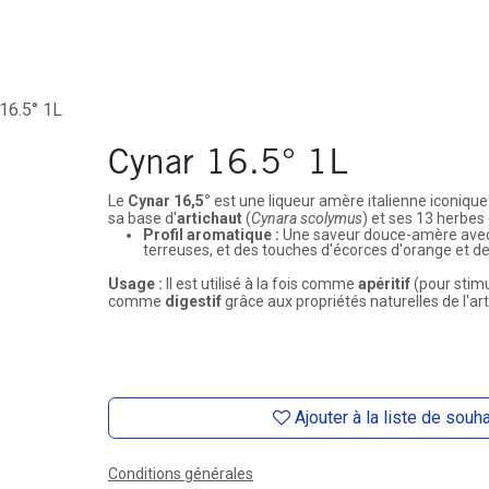
ures
Depôt-Vente
Contactez-Nous
16.5° 1L
Cynar 16.5° 1L
Le
Cynar 16,5°
est une liqueur amère italienne iconiqu
sa base d'
artichaut
(
Cynara scolymus
) et ses 13 herbes
Profil aromatique :
Une saveur douce-amère avec 
terreuses, et des touches d'écorces d'orange et d
Usage :
Il est utilisé à la fois comme
apéritif
(pour stimul
comme
digestif
grâce aux propriétés naturelles de l'art
Ajouter à la liste de souh
Conditions générales