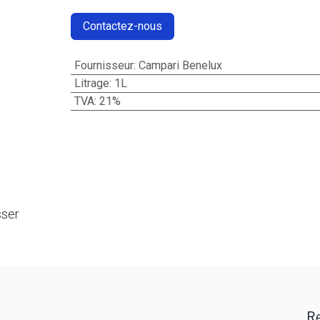
Contactez-nous
Fournisseur
:
Campari Benelux
Litrage
:
1L
TVA
:
21%
sser
Re