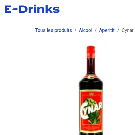
Se rendre au contenu
Boutique
Commandes
Fact
Tous les produits
Alcool
Aperitif
Cynar 