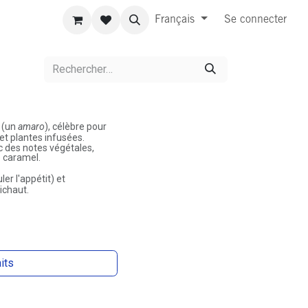
Français
Se connecter
e (un
amaro
), célèbre pour
 et plantes infusées.
des notes végétales,
e caramel.
er l'appétit) et
ichaut.
aits