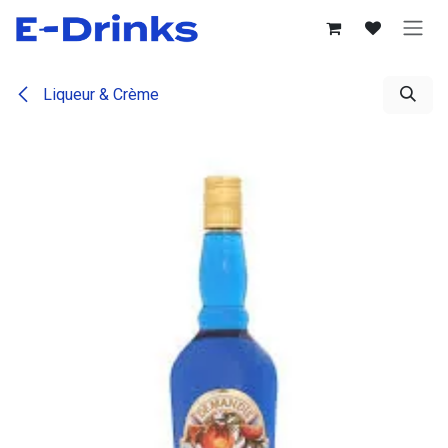
Se rendre au contenu
Liqueur & Crème