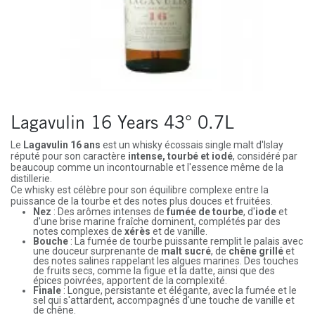
Lagavulin 16 Years 43° 0.7L
Le
Lagavulin 16 ans
est un whisky écossais single malt d'Islay
réputé pour son caractère
intense, tourbé et iodé
, considéré par
beaucoup comme un incontournable et l'essence même de la
distillerie.
Ce whisky est célèbre pour son équilibre complexe entre la
puissance de la tourbe et des notes plus douces et fruitées.
Nez
: Des arômes intenses de
fumée de tourbe
, d'
iode
et
d'une brise marine fraîche dominent, complétés par des
notes complexes de
xérès
et de vanille.
Bouche
: La fumée de tourbe puissante remplit le palais avec
une douceur surprenante de
malt sucré
, de
chêne grillé
et
des notes salines rappelant les algues marines. Des touches
de fruits secs, comme la figue et la datte, ainsi que des
épices poivrées, apportent de la complexité.
Finale
: Longue, persistante et élégante, avec la fumée et le
sel qui s'attardent, accompagnés d'une touche de vanille et
de chêne.