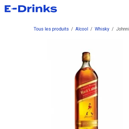
Se rendre au contenu
Boutique
Commandes
Fact
Tous les produits
Alcool
Whisky
Johnni