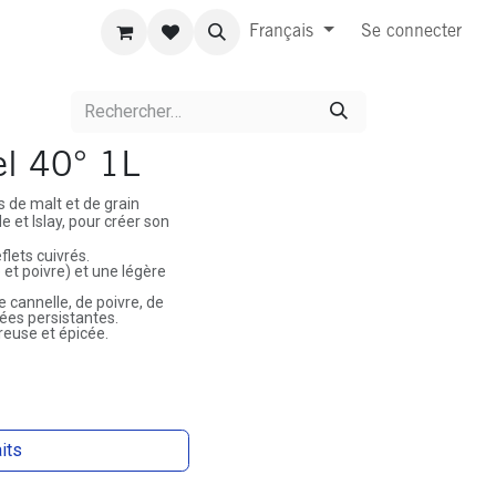
Français
Se connecter
el 40° 1L
 de malt et de grain
 et Islay, pour créer son
flets cuivrés.
 et poivre) et une légère
e cannelle, de poivre, de
ées persistantes.
euse et épicée.
aits