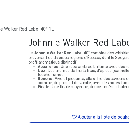
ures
Depôt-Vente
Contactez-Nous
e Walker Red Label 40° 1L
Johnnie Walker Red Lab
Le
Johnnie Walker Red Label 40°
combine des whiskies
provenant de diverses régions d'Écosse, dont le Speyside
profil aromatique distinctif.
Apparence
: Une robe ambrée brillante avec des re
Nez
: Des arômes de fruits frais, d'épices (cannelle
touche fumée.
Bouche
: Vive et piquante, elle offre des saveurs d
pomme, de poire et de vanille, avec des notes fum
Finale
: Une finale moyenne, douce-amère, chaleur
Ajouter à la liste de souh