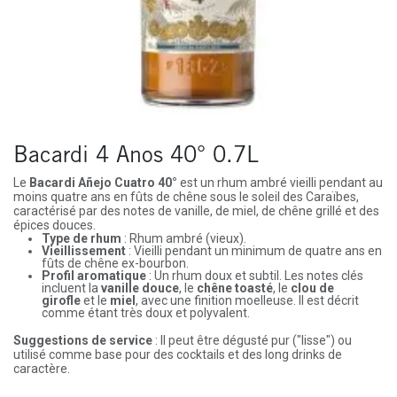
Bacardi 4 Anos 40° 0.7L
Le
Bacardi Añejo Cuatro 40°
est un rhum ambré vieilli pendant au
moins quatre ans en fûts de chêne sous le soleil des Caraïbes,
caractérisé par des notes de vanille, de miel, de chêne grillé et des
épices douces.
Type de rhum
: Rhum ambré (vieux).
Vieillissement
: Vieilli pendant un minimum de quatre ans en
fûts de chêne ex-bourbon.
Profil aromatique
: Un rhum doux et subtil. Les notes clés
incluent la
vanille douce
, le
chêne toasté
, le
clou de
girofle
et le
miel
, avec une finition moelleuse. Il est décrit
comme étant très doux et polyvalent.
Suggestions de service
: Il peut être dégusté pur ("lisse") ou
utilisé comme base pour des cocktails et des long drinks de
caractère.