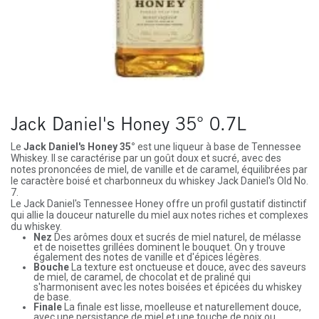
Jack Daniel's Honey 35° 0.7L
Le
Jack Daniel's Honey 35°
est une liqueur à base de Tennessee
Whiskey. Il se caractérise par un goût doux et sucré, avec des
notes prononcées de miel, de vanille et de caramel, équilibrées par
le caractère boisé et charbonneux du whiskey Jack Daniel's Old No.
7.
Le Jack Daniel's Tennessee Honey offre un profil gustatif distinctif
qui allie la douceur naturelle du miel aux notes riches et complexes
du whiskey.
Nez
Des arômes doux et sucrés de miel naturel, de mélasse
et de noisettes grillées dominent le bouquet. On y trouve
également des notes de vanille et d'épices légères.
Bouche
La texture est onctueuse et douce, avec des saveurs
de miel, de caramel, de chocolat et de praliné qui
s'harmonisent avec les notes boisées et épicées du whiskey
de base.
Finale
La finale est lisse, moelleuse et naturellement douce,
avec une persistance de miel et une touche de noix ou