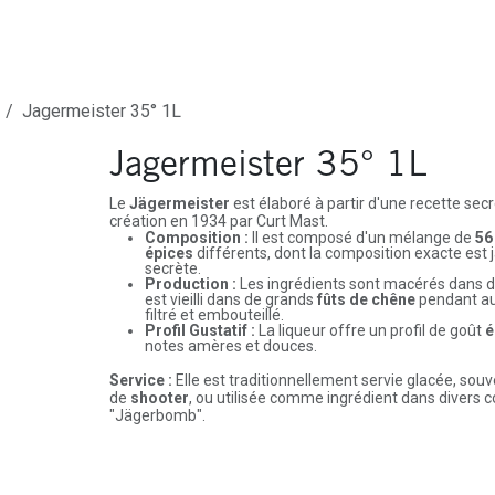
ures
Depôt-Vente
Contactez-Nous
Jagermeister 35° 1L
Jagermeister 35° 1L
Le
Jägermeister
est élaboré à partir d'une recette se
création en 1934 par Curt Mast.
Composition :
Il est composé d'un mélange de
56
épices
différents, dont la composition exacte est
secrète.
Production :
Les ingrédients sont macérés dans de
est vieilli dans de grands
fûts de chêne
pendant au
filtré et embouteillé.
Profil Gustatif :
La liqueur offre un profil de goût
é
notes amères et douces.
Service :
Elle est traditionnellement servie glacée, sou
de
shooter
, ou utilisée comme ingrédient dans divers co
"Jägerbomb".