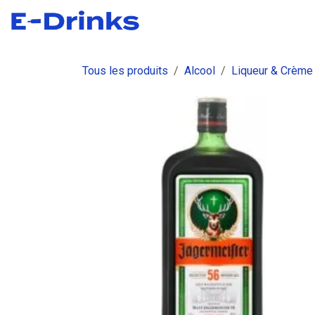
Se rendre au contenu
Boutique
Commandes
Fact
Tous les produits
Alcool
Liqueur & Crème