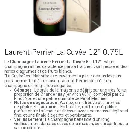
Laurent Perrier La Cuvée 12° 0.75L
Le
Champagne Laurent-Perrier La Cuvée Brut 12°
est un
champagne raffiné, caractérisé par sa fraîcheur, sa finesse et des
notes d'agrumes et de fruits blancs.
"La Cuvée" est élaborée exclusivement à partir des jus les plus
purs, permettant à la maison Laurent-Perrier de créer un
champagne d'une grande élégance.
Cépages
: Le style de la maison se définit par une très forte
proportion de
Chardonnay
(environ 60%), complété par du
Pinot Noir et une petite quantité de Pinot Meunier.
Notes de dégustation
: Au nez, on retrouve des arômes
de
pêche
et d'
agrumes
. En bouche, il offre un équilibre
parfait entre fraîcheur et finesse, avec une mousse légère et
fine, et une finale élégante et persistante.
Vieillissement
: Le champagne bénéficie d'un long
vieillissement dans les caves de la maison, ce qui contribue à
sa complexité.