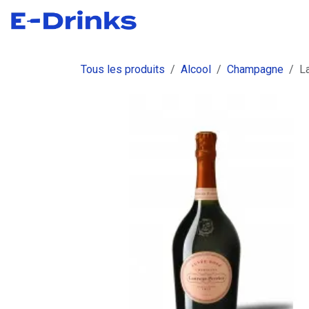
Se rendre au contenu
Boutique
Commandes
Fact
Tous les produits
Alcool
Champagne
L