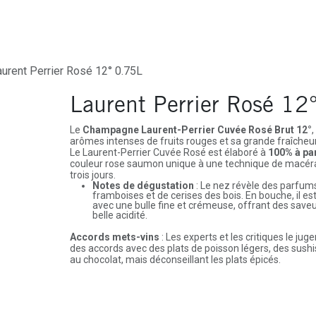
ures
Depôt-Vente
Contactez-Nous
aurent Perrier Rosé 12° 0.75L
Laurent Perrier Rosé 12
Le
Champagne Laurent-Perrier Cuvée Rosé Brut 12°
arômes intenses de fruits rouges et sa grande fraîcheur
Le Laurent-Perrier Cuvée Rosé est élaboré à
100% à par
couleur rose saumon unique à une technique de macéra
trois jours.
Notes de dégustation
: Le nez révèle des parfums
framboises et de cerises des bois. En bouche, il e
avec une bulle fine et crémeuse, offrant des saveu
belle acidité.
Accords mets-vins
: Les experts et les critiques le jug
des accords avec des plats de poisson légers, des sushi
au chocolat, mais déconseillant les plats épicés.