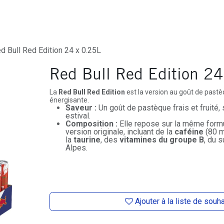
ures
Depôt-Vente
Contactez-Nous
d Bull Red Edition 24 x 0.25L
Red Bull Red Edition 24
La
Red Bull Red Edition
est la version au goût de
pastè
énergisante.
Saveur :
Un goût de pastèque frais et fruité
estival.
Composition :
Elle repose sur la même formu
version originale, incluant de la
caféine
(80 m
la
taurine
, des
vitamines du groupe B
, du 
Alpes.
Ajouter à la liste de souh