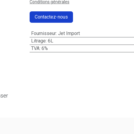
Conditions générales
Contactez-nous
Fournisseur
:
Jet Import
Litrage
:
6L
TVA
:
6%
sser