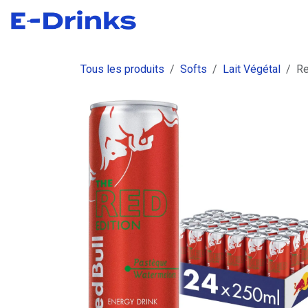
Se rendre au contenu
Boutique
Commandes
Fact
Tous les produits
Softs
Lait Végétal
Re